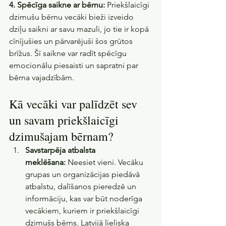
4. Spēcīga saikne ar bērnu:
 Priekšlaicīgi 
dzimušu bērnu vecāki bieži izveido 
dziļu saikni ar savu mazuli, jo tie ir kopā 
cīnījušies un pārvarējuši šos grūtos 
brīžus. Šī saikne var radīt spēcīgu 
emocionālu piesaisti un sapratni par 
bērna vajadzībām.
Kā vecāki var palīdzēt sev 
un savam priekšlaicīgi 
dzimušajam bērnam?
Savstarpēja atbalsta 
meklēšana:
 Neesiet vieni. Vecāku 
grupas un organizācijas piedāvā 
atbalstu, dalīšanos pieredzē un 
informāciju, kas var būt noderīga 
vecākiem, kuriem ir priekšlaicīgi 
dzimušs bērns. Latvijā lieliska 