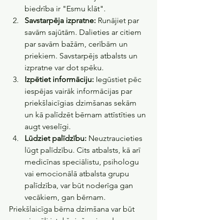
biedrība ir "Esmu klāt".
Savstarpēja izpratne:
 Runājiet par 
savām sajūtām. Dalieties ar citiem 
par savām bažām, cerībām un 
priekiem. Savstarpējs atbalsts un 
izpratne var dot spēku.
Izpētiet informāciju:
 Iegūstiet pēc 
iespējas vairāk informācijas par 
priekšlaicīgias dzimšanas sekām 
un kā palīdzēt bērnam attīstīties un 
augt veselīgi.
Lūdziet palīdzību:
 Neuztraucieties 
lūgt palīdzību. Cits atbalsts, kā arī 
medicīnas speciālistu, psihologu 
vai emocionālā atbalsta grupu 
palīdzība, var būt noderīga gan 
vecākiem, gan bērnam.
Priekšlaicīga bērna dzimšana var būt 