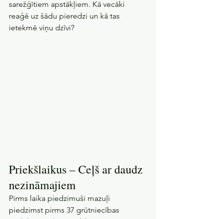
sarežģītiem apstākļiem. Kā vecāki 
reaģē uz šādu pieredzi un kā tas 
ietekmē viņu dzīvi?
Priekšlaikus – Ceļš ar daudz 
nezināmajiem
Pirms laika piedzimuši mazuļi 
piedzimst pirms 37 grūtniecības 