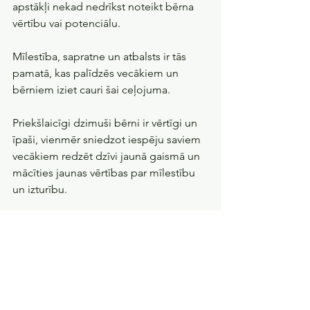
apstākļi nekad nedrīkst noteikt bērna 
vērtību vai potenciālu. 
Mīlestība, sapratne un atbalsts ir tās 
pamatā, kas palīdzēs vecākiem un 
bērniem iziet cauri šai ceļojuma.
Priekšlaicīgi dzimuši bērni ir vērtīgi un 
īpaši, vienmēr sniedzot iespēju saviem 
vecākiem redzēt dzīvi jaunā gaismā un 
mācīties jaunas vērtības par mīlestību 
un izturību.
----
Klausies priekšlaicīgu dzemdību stāstu 
Gaidību Telpas podkāstā "Dzemdību 
Stāsti"
. 