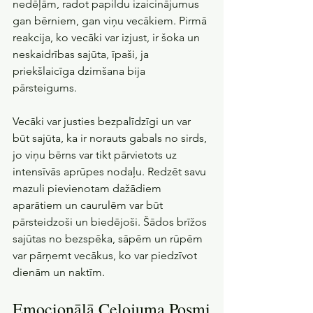
nedēļām, radot papildu izaicinājumus 
gan bērniem, gan viņu vecākiem. Pirmā 
reakcija, ko vecāki var izjust, ir šoka un 
neskaidrības sajūta, īpaši, ja 
priekšlaicīga dzimšana bija 
pārsteigums.
Vecāki var justies bezpalīdzīgi un var 
būt sajūta, ka ir norauts gabals no sirds, 
jo viņu bērns var tikt pārvietots uz 
intensīvās aprūpes nodaļu. Redzēt savu 
mazuli pievienotam dažādiem 
aparātiem un caurulēm var būt 
pārsteidzoši un biedējoši. Šādos brīžos 
sajūtas no bezspēka, sāpēm un rūpēm 
var pārņemt vecākus, ko var piedzīvot 
dienām un naktīm.
Emocionālā Ceļojuma Posmi