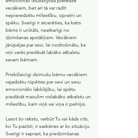
emocionāli iztukšojoša pieredze 
vecākiem, bet arī tā var radīt 
nepieredzētu mīlestību, izpratni un 
spēku. Svarīgi ir atcerēties, ka katrs 
bērns ir unikāls, neatkarīgi no 
dzimšanas apstākļiem. Vecākiem 
jārūpējas par sevi, lai nodrošinātu, ka 
viņi varēs piedāvāt labāko atbalstu 
savam bērnam.
Priekšlaicīgi dzimušu bērnu vecākiem 
vajadzētu rūpēties par sevi un savu 
emocionālo labklājību, lai spētu 
piedāvāt mazulim vislabāko atbalstu un 
mīlestību, kam viņš vai viņa ir pelnījis.
Lasot šo rakstu, varbūt Tu vai kāds cits, 
ko Tu pazīsti, ir saskāries ar šo situāciju. 
Svarīgi ir saprast, ka piedzimšanas 