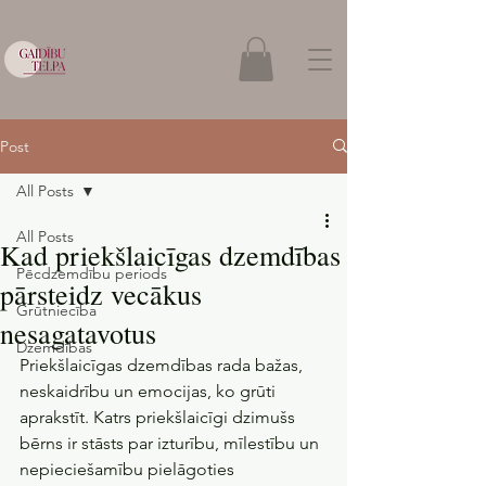
Post
All Posts
All Posts
Kad priekšlaicīgas dzemdības
Pēcdzemdību periods
pārsteidz vecākus
Grūtniecība
nesagatavotus
Dzemdības
Priekšlaicīgas dzemdības rada bažas, 
neskaidrību un emocijas, ko grūti 
aprakstīt. Katrs priekšlaicīgi dzimušs 
bērns ir stāsts par izturību, mīlestību un 
nepieciešamību pielāgoties 