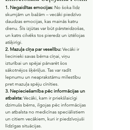
1. Negaidītas emocijas:
 No šoka līdz 
skumjām un bažām – vecāki piedzīvo 
daudzas emocijas, kas mainās katru 
dienu. Šīs izjūtas var būt pārsteidzošas, 
un katrs cilvēks tos pieredz un iztēlojas 
atšķirīgi.
2. Mazuļa cīņa par veselību:
 Vecāki ir 
liecinieki savas bērna cīņai, viņu 
izturībai un spējai pārvarēt šos 
sākotnējos šķēršļus. Tas var radīt 
lepnumu un neaprakstāmu mīlestību 
pret mazuļa spēju cīnīties.
3. Nepieciešamība pēc informācijas un 
atbalsta:
 Vecāki, kam ir priekšlaicīgi 
dzimušs bērns, ilgojas pēc informācijas 
un atbalsta no medicīnas speciālistiem 
un citiem vecākiem, kuri ir piedzīvojuši 
līdzīgas situācijas.