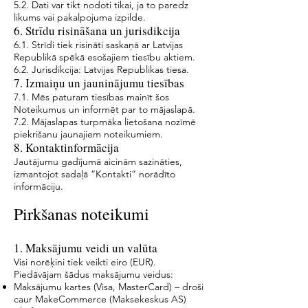
5.2. Dati var tikt nodoti tikai, ja to paredz
likums vai pakalpojuma izpilde.
6. Strīdu risināšana un jurisdikcija
6.1. Strīdi tiek risināti saskaņā ar Latvijas
Republikā spēkā esošajiem tiesību aktiem.
6.2. Jurisdikcija: Latvijas Republikas tiesa.
7. Izmaiņu un jauninājumu tiesības
7.1. Mēs paturam tiesības mainīt šos
Noteikumus un informēt par to mājaslapā.
7.2. Mājaslapas turpmāka lietošana nozīmē
piekrišanu jaunajiem noteikumiem.
8. Kontaktinformācija
Jautājumu gadījumā aicinām sazināties,
izmantojot sadaļā “Kontakti” norādīto
informāciju.
Pirkšanas noteikumi
1. Maksājumu veidi un valūta
Visi norēķini tiek veikti eiro (EUR).
Piedāvājam šādus maksājumu veidus:
Maksājumu kartes (Visa, MasterCard) – droši
caur MakeCommerce (Maksekeskus AS)