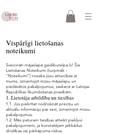
Vispārīgi lietošanas
noteikumi
Sveicināti mājaslapā gaidibutelpa.lv! Šie
Lietošanas Noteikumi (turpmāk -
“Noteikumi”) nosaka jūsu attiecības ar
mums, izmantojot mūsu mājaslapu un
piedāvātos pakalpojumus, saskaņā ar Latvijas
Republikas likumdošanas prasībām.
1. Lietotāja atbildība un tiesības
1.1. Jūs piekrītat nodrošināt precīzu un
aktuālu informāciju par sevi, izmantojot mūsu
pakalpojumus.
1.2. Mēs paturam tiesības atteikt piekļuvi
pakalpojumiem, ja konstatējam jebkādus
drošības vai pārkāpuma riskus.