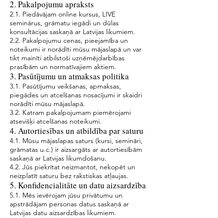
2. Pakalpojumu apraksts
2.1. Piedāvājam online kursus, LIVE
seminārus, grāmatu iegādi un dūlas
konsultācijas saskaņā ar Latvijas likumiem.
2.2. Pakalpojumu cenas, pieejamība un
noteikumi ir norādīti mūsu mājaslapā un var
tikt mainīti atbilstoši uzņēmējdarbības
prasībām un normatīvajiem aktiem.
3. Pasūtījumu un atmaksas politika
3.1. Pasūtījumu veikšanas, apmaksas,
piegādes un atcelšanas nosacījumi ir skaidri
norādīti mūsu mājaslapā.
3.2. Katram pakalpojumam piemērojami
atsevišķi atcelšanas noteikumi.
4. Autortiesības un atbildība par saturu
4.1. Mūsu mājaslapas saturs (kursi, semināri,
grāmatas u.c.) ir aizsargāts ar autortiesībām
saskaņā ar Latvijas likumdošanu.
4.2. Jūs piekrītat neizmantot, nekopēt un
neizplatīt saturu bez rakstiskas atļaujas.
5. Konfidencialitāte un datu aizsardzība
5.1. Mēs ievērojam jūsu privātumu un
apstrādājam personas datus saskaņā ar
Latvijas datu aizsardzības likumiem.