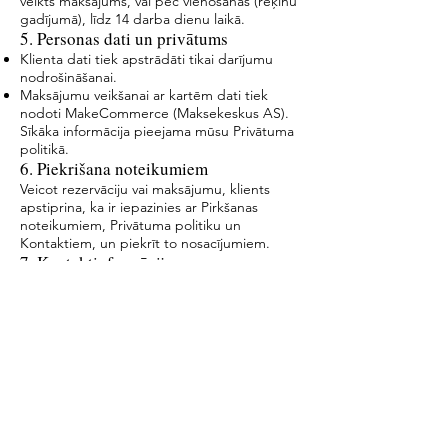
veikts maksājums, vai pēc vienošanās (rēķinu
gadījumā), līdz 14 darba dienu laikā.
5. Personas dati un privātums
Klienta dati tiek apstrādāti tikai darījumu
nodrošināšanai.
Maksājumu veikšanai ar kartēm dati tiek
nodoti MakeCommerce (Maksekeskus AS).
Sīkāka informācija pieejama mūsu Privātuma
politikā.
6. Piekrišana noteikumiem
Veicot rezervāciju vai maksājumu, klients
apstiprina, ka ir iepazinies ar Pirkšanas
noteikumiem, Privātuma politiku un
Kontaktiem, un piekrīt to nosacījumiem.
7. Kontaktinformācija
Gaidību Telpa
12059411284
Ģertrūdes 77-6, Rīga, LV-1011
E‑pasts: info@gaidibutelpa.lv
Tālrunis: +371 28737773
8. Piegādes kārtība fiziskām precēm
Fiziskās preces (piemēram, dienasgrāmatas,
kartiņas) tiek nosūtītas ar Omniva pakomātu
starpniecību 2–3 darba dienu laikā pēc