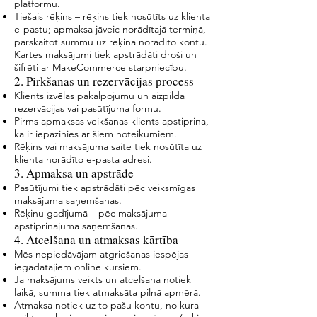
platformu.
Tiešais rēķins – rēķins tiek nosūtīts uz klienta
e-pastu; apmaksa jāveic norādītajā termiņā,
pārskaitot summu uz rēķinā norādīto kontu.
Kartes maksājumi tiek apstrādāti droši un
šifrēti ar MakeCommerce starpniecību.
2. Pirkšanas un rezervācijas process
Klients izvēlas pakalpojumu un aizpilda
rezervācijas vai pasūtījuma formu.
Pirms apmaksas veikšanas klients apstiprina,
ka ir iepazinies ar šiem noteikumiem.
Rēķins vai maksājuma saite tiek nosūtīta uz
klienta norādīto e-pasta adresi.
3. Apmaksa un apstrāde
Pasūtījumi tiek apstrādāti pēc veiksmīgas
maksājuma saņemšanas.
Rēķinu gadījumā – pēc maksājuma
apstiprinājuma saņemšanas.
4. Atcelšana un atmaksas kārtība
Mēs nepiedāvājam atgriešanas iespējas
iegādātajiem online kursiem.
Ja maksājums veikts un atcelšana notiek
laikā, summa tiek atmaksāta pilnā apmērā.
Atmaksa notiek uz to pašu kontu, no kura