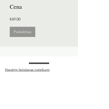
Cena
€69.00
Pieteikties
Vispārīgi lietošanas noteikumi
Privātuma politika
Atgriešanas politika
Evija Ridūze-Skujiņa
12059411284
​Ģertrūdes 77-6, Rīga, LV-1011