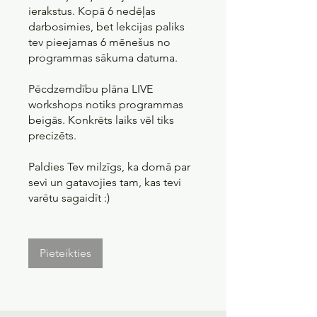
ierakstus. Kopā 6 nedēļas
darbosimies, bet lekcijas paliks
tev pieejamas 6 mēnešus no
programmas sākuma datuma.
Pēcdzemdību plāna LIVE
workshops notiks programmas
beigās. Konkrēts laiks vēl tiks
precizēts.
Paldies Tev milzīgs, ka domā par
sevi un gatavojies tam, kas tevi
varētu sagaidīt :)
Pieteikties