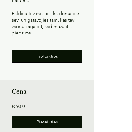
datuma.
Paldies Tev milzīgs, ka domā par
sevi un gatavojies tam, kas tevi
varētu sagaidīt, kad mazulītis
piedzims!
Pieteikties
Cena
€59.00
Pieteikties