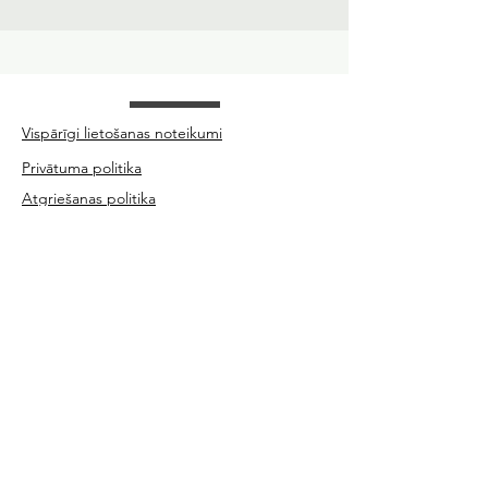
Vispārīgi lietošanas noteikumi
Privātuma politika
Atgriešanas politika
Evija Ridūze-Skujiņa
12059411284
​Ģertrūdes 77-6, Rīga, LV-1011
+371 28737773
Sazinies ar mums:
gaidibutelpa@gmail.com