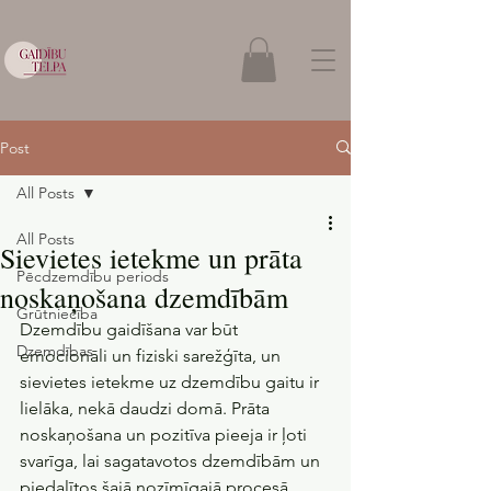
Post
All Posts
All Posts
Sievietes ietekme un prāta
Pēcdzemdību periods
noskaņošana dzemdībām
Grūtniecība
Dzemdību gaidīšana var būt 
Dzemdības
emocionāli un fiziski sarežģīta, un 
sievietes ietekme uz dzemdību gaitu ir 
lielāka, nekā daudzi domā. Prāta 
noskaņošana un pozitīva pieeja ir ļoti 
svarīga, lai sagatavotos dzemdībām un 
piedalītos šajā nozīmīgajā procesā.