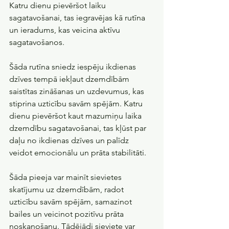
Katru dienu pievēršot laiku 
sagatavošanai, tas iegravējas kā rutīna 
un ieradums, kas veicina aktīvu 
sagatavošanos.
Šāda rutīna sniedz iespēju ikdienas 
dzīves tempā iekļaut dzemdībām 
saistītas zināšanas un uzdevumus, kas 
stiprina uzticību savām spējām. Katru 
dienu pievēršot kaut mazumiņu laika 
dzemdību sagatavošanai, tas kļūst par 
daļu no ikdienas dzīves un palīdz 
veidot emocionālu un prāta stabilitāti.
Šāda pieeja var mainīt sievietes 
skatījumu uz dzemdībām, radot 
uzticību savām spējām, samazinot 
bailes un veicinot pozitīvu prāta 
noskaņošanu. Tādējādi sieviete var 