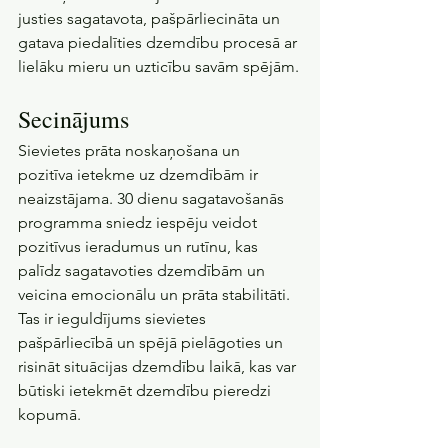
justies sagatavota, pašpārliecināta un 
gatava piedalīties dzemdību procesā ar 
lielāku mieru un uzticību savām spējām.
Secinājums
Sievietes prāta noskaņošana un 
pozitīva ietekme uz dzemdībām ir 
neaizstājama. 30 dienu sagatavošanās 
programma sniedz iespēju veidot 
pozitīvus ieradumus un rutīnu, kas 
palīdz sagatavoties dzemdībām un 
veicina emocionālu un prāta stabilitāti. 
Tas ir ieguldījums sievietes 
pašpārliecībā un spējā pielāgoties un 
risināt situācijas dzemdību laikā, kas var 
būtiski ietekmēt dzemdību pieredzi 
kopumā.