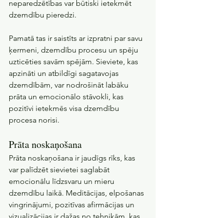
neparedzētības var būtiski ietekmēt 
dzemdību pieredzi.
Pamatā tas ir saistīts ar izpratni par savu 
ķermeni, dzemdību procesu un spēju 
uzticēties savām spējām. Sieviete, kas 
apzināti un atbildīgi sagatavojas 
dzemdībām, var nodrošināt labāku 
prāta un emocionālo stāvokli, kas 
pozitīvi ietekmēs visa dzemdību 
procesa norisi.
Prāta noskaņošana
Prāta noskaņošana ir jaudīgs rīks, kas 
var palīdzēt sievietei saglabāt 
emocionālu līdzsvaru un mieru 
dzemdību laikā. Meditācijas, elpošanas 
vingrinājumi, pozitīvas afirmācijas un 
vizualizācijas ir dažas no tehnikām, kas 