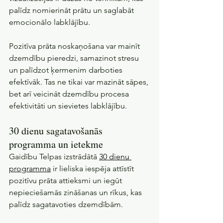
palīdz nomierināt prātu un saglabāt 
emocionālo labklājību.
Pozitīva prāta noskaņošana var mainīt 
dzemdību pieredzi, samazinot stresu 
un palīdzot ķermenim darboties 
efektīvāk. Tas ne tikai var mazināt sāpes, 
bet arī veicināt dzemdību procesa 
efektivitāti un sievietes labklājību.
30 dienu sagatavošanās 
programma un ietekme
Gaidību Telpas izstrādātā 
30 dienu 
programma
 ir lieliska iespēja attīstīt 
pozitīvu prāta attieksmi un iegūt 
nepieciešamās zināšanas un rīkus, kas 
palīdz sagatavoties dzemdībām. 