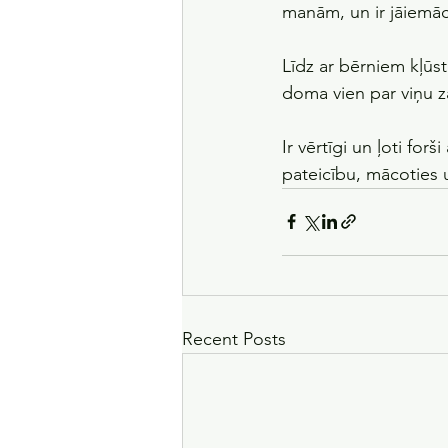
manām, un ir jāiemācās
Līdz ar bērniem kļūst
doma vien par viņu za
Ir vērtīgi un ļoti fo
pateicību, mācoties 
Recent Posts