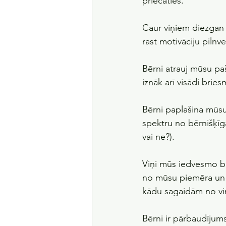
priecāties.
Caur viņiem diezgan 
rast motivāciju pilnve
Bērni atrauj mūsu pa
iznāk arī visādi bries
Bērni paplašina mūsu
spektru no bērnišķīg
vai ne?).
Viņi mūs iedvesmo bū
no mūsu piemēra un r
kādu sagaidām no vi
Bērni ir pārbaudījums