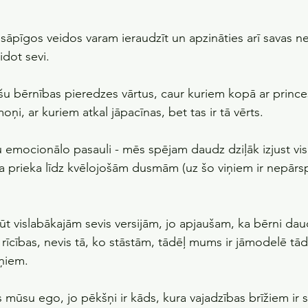
sāpīgos veidos varam ieraudzīt un apzināties arī savas ne
idot sevi.
šu bērnības pieredzes vārtus, caur kuriem kopā ar princ
moņi, ar kuriem atkal jāpacīnas, bet tas ir tā vērts.
 emocionālo pasauli - mēs spējam daudz dziļāk izjust vi
a prieka līdz kvēlojošām dusmām (uz šo viņiem ir nepārsp
t vislabākajām sevis versijām, jo apjaušam, ka bērni dau
īcības, nevis tā, ko stāstām, tādēļ mums ir jāmodelē tād
ņiem.
 mūsu ego, jo pēkšņi ir kāds, kura vajadzības brīžiem ir 