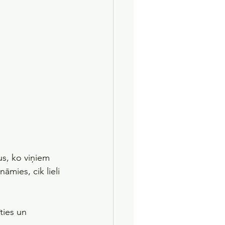
s, ko viņiem 
āmies, cik lieli 
ties un 