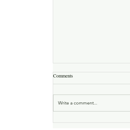
Comments
Write a comment...
Sievietes ietekme un prāta
noskaņošana dzemdībām