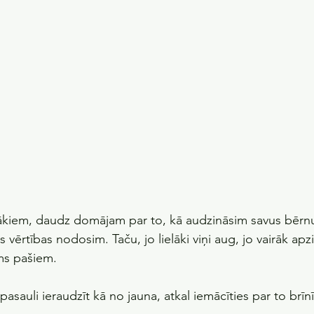
ākiem, daudz domājam par to, kā audzināsim savus bērnu
vērtības nodosim. Taču, jo lielāki viņi aug, jo vairāk apzin
ums pašiem.
sauli ieraudzīt kā no jauna, atkal iemācīties par to brīnī