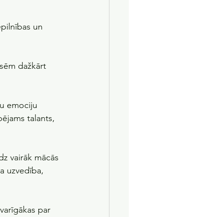
pilnības un 
esēm dažkārt 
su emociju 
ējams talants, 
dz vairāk mācās 
a uzvedība, 
svarīgākas par 