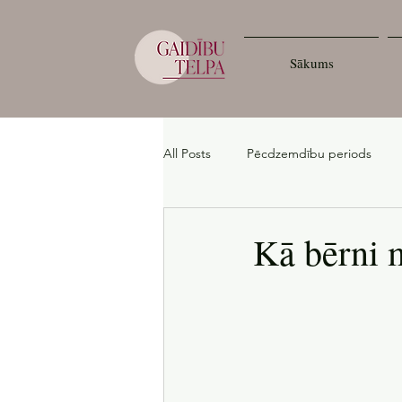
Sākums
All Posts
Pēcdzemdību periods
Kā bērni 