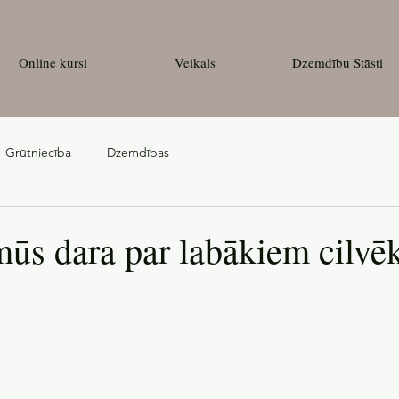
Online kursi
Veikals
Dzemdību Stāsti
Grūtniecība
Dzemdības
mūs dara par labākiem cilvē