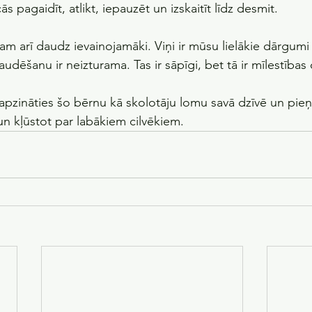
 pagaidīt, atlikt, iepauzēt un izskaitīt līdz desmit.
am arī daudz ievainojamāki. Viņi ir mūsu lielākie dārgumi - 
udēšanu ir neizturama. Tas ir sāpīgi, bet tā ir mīlestības
rši apzināties šo bērnu kā skolotāju lomu savā dzīvē un pie
un kļūstot par labākiem cilvēkiem.