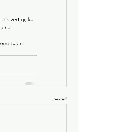
tik vērtīgi, ka 
 cena.
ņemt to ar 
See All