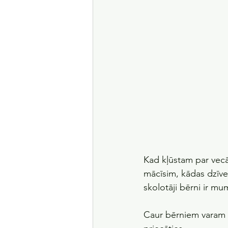
Kad kļūstam par vec
mācīsim, kādas dzīves 
skolotāji bērni ir m
Caur bērniem varam pa